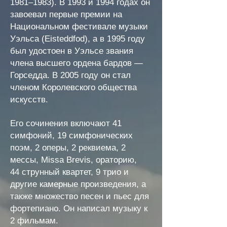
1981–1983). В 1993 и 1994 годах он
завоевал первые премии на
Национальном фестивале музыки
Уэльса (Eisteddfod), а в 1995 году
был удостоен в Уэльсе звания
члена высшего ордена бардов —
Горседда. В 2005 году он стал
членом Королевского общества
искусств.
Его сочинения включают 41
симфоний, 19 симфонических
поэм, 2 оперы, 2 реквиема, 2
мессы, Missa Brevis, ораторию,
44
струнный квартет, 9 трио и
другие камерные произведения, а
также множество песен и пьес для
фортепиано. Он написал музыку к
2 фильмам.