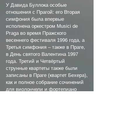
У Давида Буллока особые
отношения с Прагой: его Вторая
симфония была впервые
исполнена оркестром Musici de
Praga во время Пражского
весеннего фестиваля 1996 года, а
Третья симфония – также в Праге,
в День святого Валентина 1997
года. Третий и Четвёртый
струнные квартеты также были
записаны в Праге (квартет Бехера),
как и полное собрание сочинений
для виолончели и фортепиано
(Йиндржих Птачек) и пять трио.
«Виртуозы бассо», двенадцать
виолончелистов Чешского
филармонического оркестра,
записали и исполнили музыку,