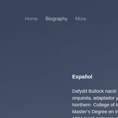
Home
Biography
More
Espa
ñol
Dafydd Bullock nació
orquesta, adaptador 
Northern College of 
Master’s Degree
en In