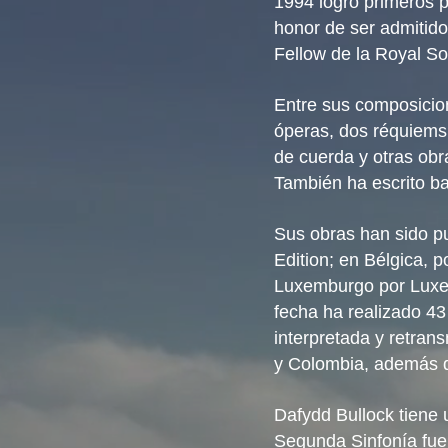
1994 logró primeros p
honor de ser admitido
Fellow de la Royal Soc
Entre sus composicion
óperas, dos réquiems,
de cuerda y otras ob
También ha escrito b
Sus obras han sido pu
Edition; en Bélgica, 
Luxemburgo por Luxem
fecha ha realizado 4
interpretada y retran
y Colombia, además d
Dafydd Bullock tiene 
Segunda Sinfonía fue 