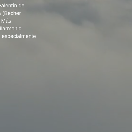
Valentín de
a (Becher
. Más
hilarmonic
s especialmente