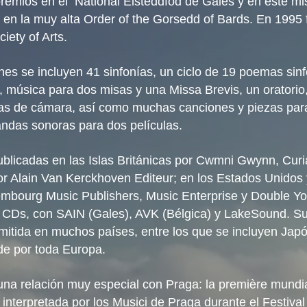
remios en el National Eisteddfod de Gales y en este mi
 en la muy alta Order of the Gorsedd of Bards. En 1995
iety of Arts.
es se incluyen 41 sinfonías, un ciclo de 19 poemas sinf
 música para dos misas y una Missa Brevis, un oratorio,
ras de cámara, así como muchas canciones y piezas par
andas sonoras para dos películas.
blicadas en las Islas Británicas por Cwmni Gwynn, Curi
por Alain Van Kerckhoven Editeur; en los Estados Unidos
bourg Music Publishers, Music Enterprise y Double Yo
3 CDs, con SAIN (Gales), AVK (Bélgica) y LakeSound. S
smitida en muchos países, entre los que se incluyen Japó
e por toda Europa.
una relación muy especial con Praga: la première mundi
interpretada por los Musici de Praga durante el Festiva