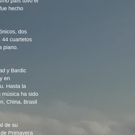
smo país tuvo el
 fue hecho
ónicos, dos
 44 cuartetos
a piano.
ad y Bardic
 y en
u. Hasta la
u música ha sido
n, China, Brasil
al de su
l de Primavera